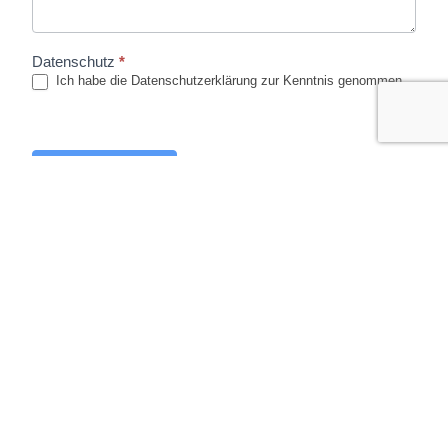
Datenschutz
*
Ich habe die Datenschutzerklärung zur Kenntnis genommen.
Anfrage senden
Loxhome 24
Loxhome24 GmbH & Co. KG Marktplatz 9 83487
Marktschellenberg Mail:
office@loxhome24.de
Tel.:
+49
8650/3520 – 300